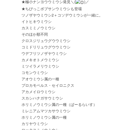
★極小ナンヨウウミウシ発見＼(
)／
ブ
★ちびっこボブサンウミウシも登場
サ
ツノザヤウミウシ2＋コソデウミウシが一緒に。
ン
イトヒキウミウシ
極
カスミミノウミウシ
小
そのほか順不同
ナ
クロスジリュウグウウミウシ
ン
コミドリリュウグウウミウシ
ヨ
ウ
ウデフリツノザヤウミウシ
は
カメキオトメウミウシ
ミツイラメリウミウシ
コモンウミウシ
アオウミウシ属の一種
プロカモペルス・セイロニクス
アカメイロウミウシ
スカシハナガサウミウシ
ホリミノウミウシ属の一種（ぱーるらいす）
ミレニアムマツカサウミウシ
ホリミノウミウシ属の一種
カリヤウミウシ
ロータスミノウミウシ