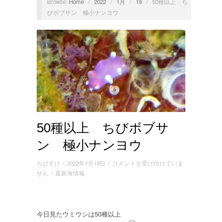
Browse:
Home
/
2022
/
1月
/
19
/
50種以上 ち
びボブサン 極小ナンヨウ
50種以上 ちびボブサ
ン 極小ナンヨウ
50
ちびすけ
/
2022年1月19日
/
コメントを受け付けていま
種
せん
/
最新海情報
以
上
ち
び
今日見たウミウシは50種以上
ボ