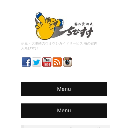
伊豆・大瀬崎のウミウシガイドサービス 海の案内
人ちびすけ
Menu
Menu