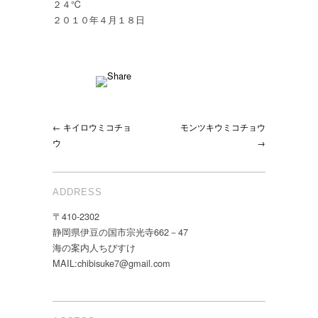
２４℃
２０１０年４月１８日
← キイロウミコチョ
モンツキウミコチョウ
ウ
→
ADDRESS
〒410-2302
静岡県伊豆の国市宗光寺662－47
海の案内人ちびすけ
MAIL:chibisuke7@gmail.com