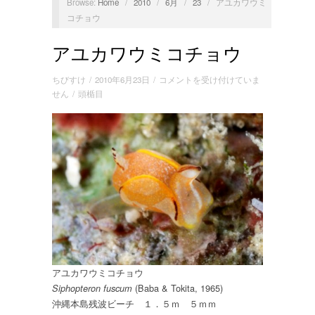
Browse:
Home
/
2010
/
6月
/
23
/
アユカワウミ
コチョウ
アユカワウミコチョウ
ア
ちびすけ
/
2010年6月23日
/
コメントを受け付けていま
ユ
せん
/
頭楯目
カ
ワ
ウ
ミ
コ
チ
ョ
ウ
は
アユカワウミコチョウ
(Baba & Tokita, 1965)
Siphopteron fuscum
沖縄本島残波ビーチ １．５ｍ ５ｍｍ