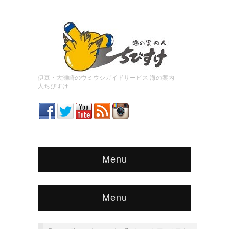
伊豆・大瀬崎のウミウシガイドサービス 海の案内
人ちびすけ
Menu
Menu