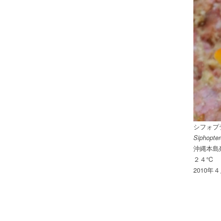
シフォプ
Siphopter
沖縄本島
２４℃
2010年