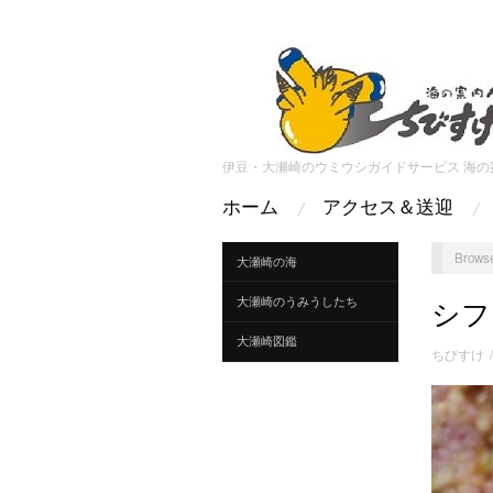
伊豆・大瀬崎のウミウシガイドサービス 海の
ホーム
アクセス＆送迎
Browse
大瀬崎の海
大瀬崎のうみうしたち
シフ
大瀬崎図鑑
ちびすけ