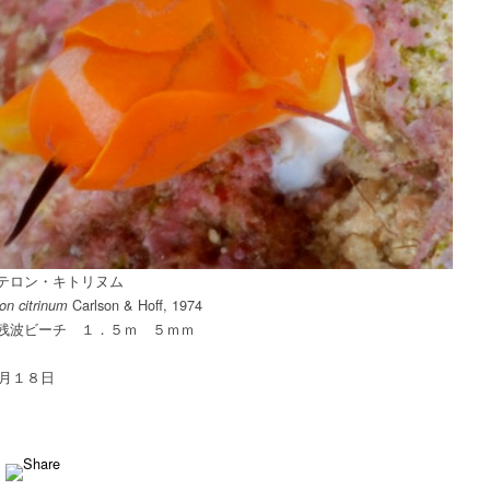
キ
ト
リ
ヌ
ム
は
テロン・キトリヌム
Carlson & Hoff, 1974
on citrinum
残波ビーチ １．５ｍ ５ｍｍ
４月１８日