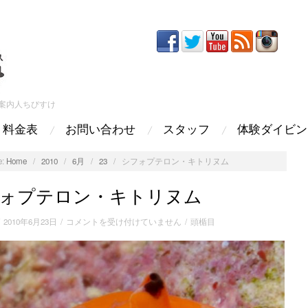
案内人ちびすけ
料金表
お問い合わせ
スタッフ
体験ダイビン
:
Home
/
2010
/
6月
/
23
/
シフォプテロン・キトリヌム
ォプテロン・キトリヌム
シ
/
2010年6月23日
/
コメントを受け付けていません
/
頭楯目
フ
ォ
プ
テ
ロ
ン・