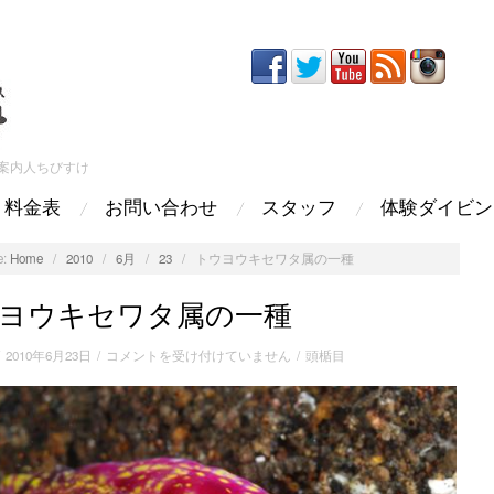
案内人ちびすけ
料金表
お問い合わせ
スタッフ
体験ダイビン
:
Home
/
2010
/
6月
/
23
/
トウヨウキセワタ属の一種
ヨウキセワタ属の一種
ト
/
2010年6月23日
/
コメントを受け付けていません
/
頭楯目
ウ
ヨ
ウ
キ
セ
ワ