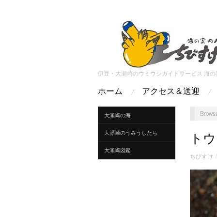
伊豆・大瀬崎のウミウシガイドサービス 海の
ホーム
アクセス＆送迎
Browse
大瀬崎の海
大瀬崎のうみうしたち
トウ
大瀬崎図鑑
ちびすけ