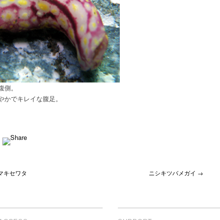
腹側。
やかでキレイな腹足。
マキセワタ
ニシキツバメガイ →