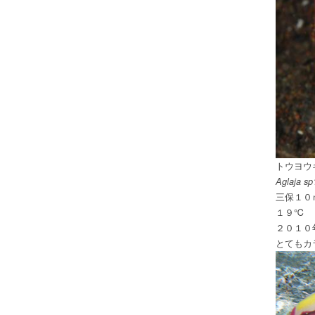
トウヨ
Aglaja sp
三保１０
１９℃
２０１０
とてもカ