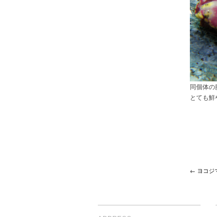
同個体の
とても鮮
← ヨコジ