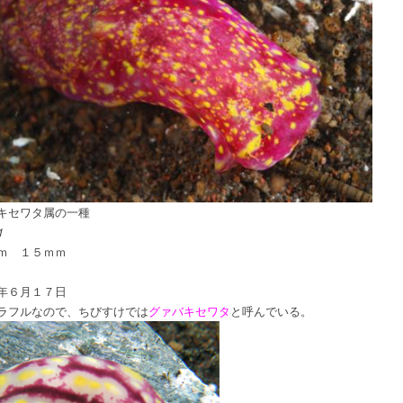
タ
属
の
一
種
は
ウキセワタ属の一種
1
ｍ １５ｍｍ
年６月１７日
ラフルなので、ちびすけでは
グァバキセワタ
と呼んでいる。