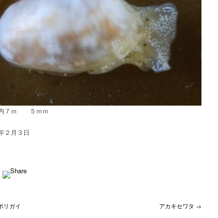
湾内７ｍ ５ｍｍ
年２月３日
ボリガイ
アカキセワタ →