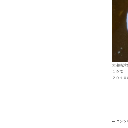
大瀬崎
１９℃
２０１０
← コンシ