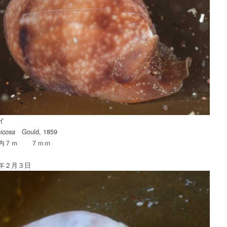
イ
Gould, 1859
nicosa
湾内７ｍ ７ｍｍ
年２月３日