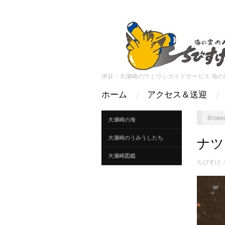
伊豆・大瀬崎のウミウシガイドサービス 海の
ホーム
アクセス＆送迎
Browse
大瀬崎の海
大瀬崎のうみうしたち
ナツ
大瀬崎図鑑
ちびすけ