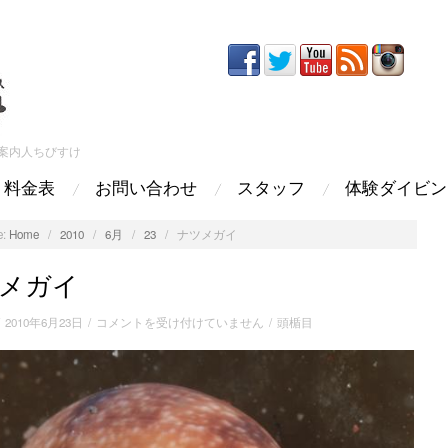
案内人ちびすけ
料金表
お問い合わせ
スタッフ
体験ダイビン
:
Home
/
2010
/
6月
/
23
/
ナツメガイ
メガイ
ナ
/
2010年6月23日
/
コメントを受け付けていません
/
頭楯目
ツ
メ
ガ
イ
は