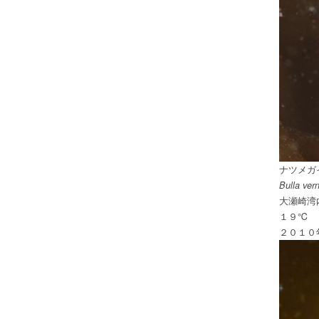
ナツメガ
Bulla ver
大瀬崎
１９℃
２０１０