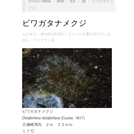
Browse:
Home
/
2010
/
6月
/
25
/
ビワガタナメ
クジ
ビワガタナメクジ
ビ
ちびすけ
/
2010年6月25日
/
コメントを受け付けていま
ワ
せん
/
アメフラシ目
ガ
タ
ナ
メ
ク
ジ
は
ビワガタナメクジ
(Cuvier, 1817)
Dolabrifera dolabrifera
大瀬崎湾内 ２ｍ ２２ｍｍ
１７℃