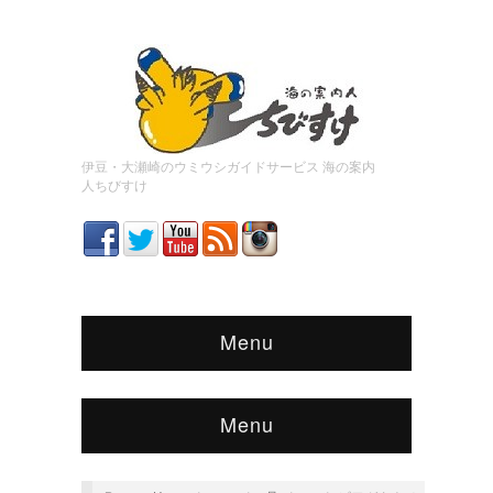
伊豆・大瀬崎のウミウシガイドサービス 海の案内
人ちびすけ
Menu
Menu