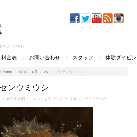
案内人ちびすけ
料金表
お問い合わせ
スタッフ
体験ダイビン
:
Home
/
2010
/
6月
/
25
/
フウセンウミウシ
センウミウシ
フ
/
2010年6月25日
/
コメントを受け付けていません
/
アメフラシ目
ウ
セ
ン
ウ
ミ
ウ