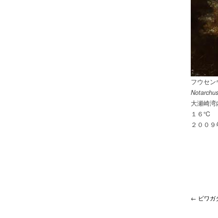
フウセン
Notarchus
大瀬崎湾
１６℃
２００９
← ビワガ