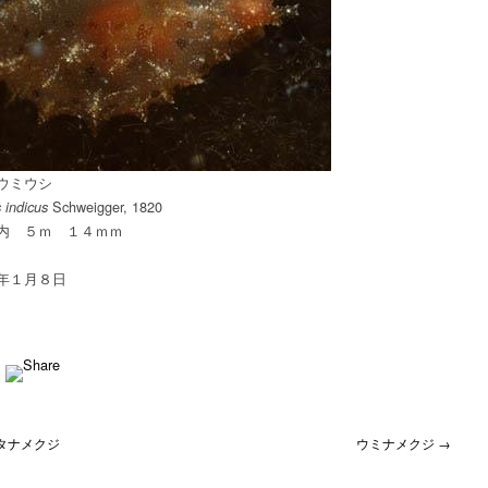
シ
は
ウミウシ
Schweigger, 1820
 indicus
内 ５ｍ １４ｍｍ
年１月８日
タナメクジ
ウミナメクジ →