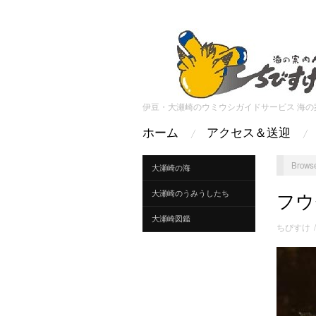
伊豆・大瀬崎のウミウシガイドサービス 海の
ホーム
アクセス＆送迎
Browse
大瀬崎の海
大瀬崎のうみうしたち
フウ
大瀬崎図鑑
ちびすけ