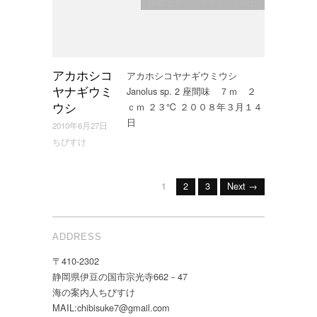
裸鰓目タテジマウミウシ亜目
アカホシコヤナギウミウシ
アカホシコ
Janolus sp. 2 座間味 ７ｍ ２
ヤナギウミ
ｃｍ ２３℃ ２００８年３月１４
ウシ
日
2010年6月27日
ちびすけ
1
2
3
Next →
ADDRESS
〒410-2302
静岡県伊豆の国市宗光寺662－47
海の案内人ちびすけ
MAIL:chibisuke7@gmail.com