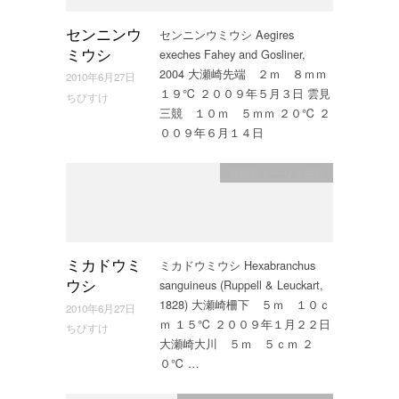
センニンウミウシ Aegires
センニンウ
exeches Fahey and Gosliner,
ミウシ
2004 大瀬崎先端 ２ｍ ８ｍｍ
2010年6月27日
１９℃ ２００９年５月３日 雲見
ちびすけ
三競 １０ｍ ５ｍｍ ２０℃ ２
００９年６月１４日
裸鰓目ドーリス亜目
ミカドウミウシ Hexabranchus
ミカドウミ
sanguineus (Ruppell & Leuckart,
ウシ
1828) 大瀬崎柵下 ５ｍ １０ｃ
2010年6月27日
ｍ １５℃ ２００９年１月２２日
ちびすけ
大瀬崎大川 ５ｍ ５ｃｍ ２
０℃ …