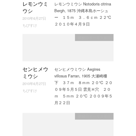
レモンウミウシ Notodoris citrina
レモンウミ
Bergh, 1875 沖縄本島ホーシュ
ウシ
ー １５ｍ ３．６ｃｍ ２２℃
2010年6月27日
２０１０年４月９日
ちびすけ
裸鰓目ドーリス亜目
センヒメウミウシ Aegires
センヒメウ
villosus Farran, 1905 大瀬崎柵
ミウシ
下 ３７ｍ ８ｍｍ ２０℃ ２０
2010年6月27日
０９年５月５日 雲見Ｈ穴 ２０
ちびすけ
ｍ ５ｍｍ ２０℃ ２００９年５
月２２日
裸鰓目ドーリス亜目