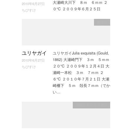
大瀬崎大川下 ８ｍ ６ｍｍ ２
2010年6月27日
０℃ ２００９年６月２５日
ちびすけ
嚢舌目
ユリヤガイJulia exquisita (Gould,
ユリヤガイ
1862) 大瀬崎門下 ３ｍ ５ｍｍ
2010年6月27日
２０℃ ２００９年１２月４日 大
ちびすけ
瀬崎一本松 ３ｍ ７ｍｍ ２
６℃ ２０１０年７月２１日 大瀬
崎柵下 ５ｍ 殻長７ｍｍ（でか
い…
裸鰓目ドーリス亜目