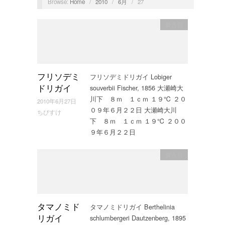
Browse:
Home
/
2010
/
6月
/
27
嚢舌目
フリソデミドリガイ Lobiger
フリソデミ
souverbii Fischer, 1856 大瀬崎大
ドリガイ
川下 ８ｍ １ｃｍ １９℃ ２０
2010年6月27日
０９年６月２２日 大瀬崎大川
ちびすけ
下 ８ｍ １ｃｍ １９℃ ２００
９年６月２２日
嚢舌目
タマノミドリガイ Berthelinia
タマノミド
schlumbergeri Dautzenberg, 1895
リガイ