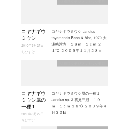
裸鰓目タテジマウミウシ亜目
コヤナギウミウシ Janolus
コヤナギウ
toyamensis Baba & Abe, 1970 大
ミウシ
瀬崎湾内 １８ｍ １ｃｍ ２
2010年6月27日
１℃ ２００９年１１月２８日
ちびすけ
裸鰓目タテジマウミウシ亜目
コヤナギウミウシ属の一種１
コヤナギウ
Janolus sp. 3 雲見三競 １０
ミウシ属の
ｍ １ｃｍ １８℃ ２００９年４
一種１
月３０日
2010年6月27日
ちびすけ