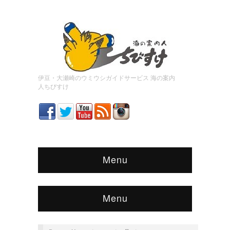
伊豆・大瀬崎のウミウシガイドサービス 海の案内
人ちびすけ
Menu
Menu