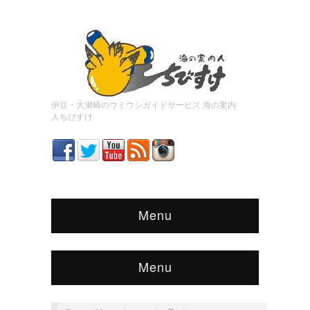
伊豆・大瀬崎のウミウシガイドサービス 海の案内
人ちびすけ
Menu
Menu