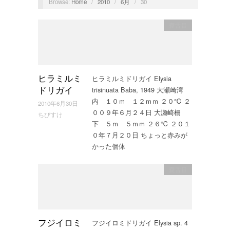
Browse:
Home
/
2010
/
6月
/
30
嚢舌目
ヒラミルミドリガイ Elysia
ヒラミルミ
trisinuata Baba, 1949 大瀬崎湾
ドリガイ
内 １０ｍ １２ｍｍ ２０℃ ２
2010年6月30日
００９年６月２４日 大瀬崎柵
ちびすけ
下 ５ｍ ５ｍｍ ２６℃ ２０１
０年７月２０日 ちょっと赤みが
かった個体
嚢舌目
フジイロミドリガイ Elysia sp. 4
フジイロミ