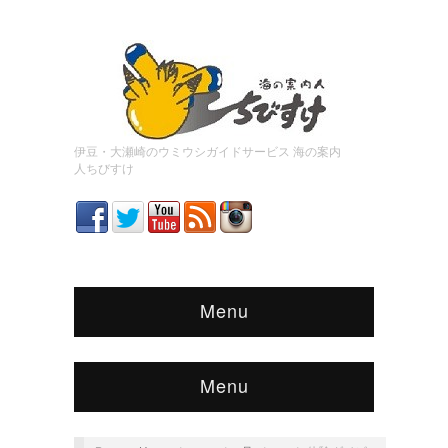
伊豆・大瀬崎のウミウシガイドサービス 海の案内
人ちびすけ
Menu
Menu