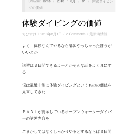
Browse:
Home
/
2010
/
8月
/
01
/
体験ダイビン
グの価値
体験ダイビングの価値
ちびすけ
/
2010年8月1日
/
2 Comments
/
最新海情報
よく、体験なんてやるなら講習やっちゃったほうが
いいとか
講習は３日間できるよーとかそんな話をよく耳にす
る
僕は最近非常に体験ダイビングというものの価値を
見直してきた
ＰＡＤＩが提示しているオープンウォーターダイバ
ーの講習内容を
ごまかしではなくしっかりやるとするならば３日間