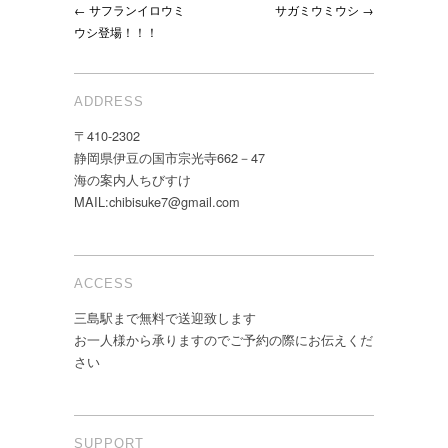
← サフランイロウミ
サガミウミウシ →
ウシ登場！！！
ADDRESS
〒410-2302
静岡県伊豆の国市宗光寺662－47
海の案内人ちびすけ
MAIL:chibisuke7@gmail.com
ACCESS
三島駅まで無料で送迎致します
お一人様から承りますのでご予約の際にお伝えくだ
さい
SUPPORT