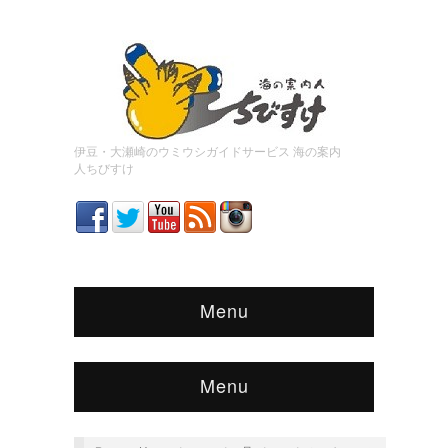
伊豆・大瀬崎のウミウシガイドサービス 海の案内
人ちびすけ
Menu
Menu