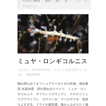
Browse:
Home
/
2010
/
9月
/
27
/
ミュヤ・ロン
ギコルニス
ミュヤ・ロンギコルニス
ミ
ちびすけ
/
2010年9月27日
/
コメントを受け付けていま
ュ
せん
/
最新海情報
ヤ・
晴れ間も出てオフショアでベタナギの外海。海況最
ロ
高 水温25度 群れ群れ白クマドリ ミュヤ・ロン
ン
ギ
ギコルニス サフランイロウミウシ クロスジリュ
コ
ウグウウミウシ ガラスハゼ、マツカサウオ 気持
ル
ちよすぎる。ドライが超快適。海から上がりたく無