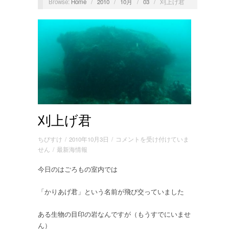
Browse:
Home
/
2010
/
10月
/
03
/
刈上げ君
刈上げ君
刈
ちびすけ
/
2010年10月3日
/
コメントを受け付けていま
上
せん
/
最新海情報
げ
今日のはごろもの室内では
君
は
「かりあげ君」という名前が飛び交っていました
ある生物の目印の岩なんですが（もうすでにいませ
ん）