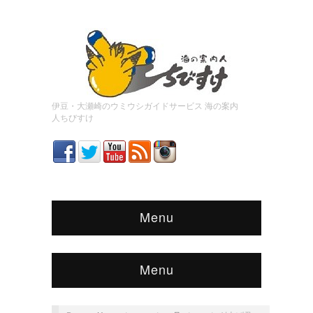
伊豆・大瀬崎のウミウシガイドサービス 海の案内
人ちびすけ
Menu
Menu