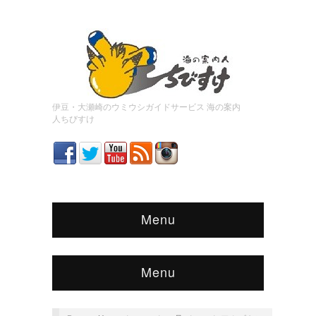
伊豆・大瀬崎のウミウシガイドサービス 海の案内
人ちびすけ
Menu
Menu