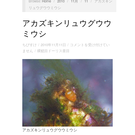
Browse:
Home
/
2010
/
11月
/
11
/
アカズキン
リュウグウウミウシ
アカズキンリュウグウウ
ミウシ
ア
ちびすけ
/
2010年11月11日
/
コメントを受け付けてい
カ
ません
/
裸鰓目ドーリス亜目
ズ
キ
ン
リ
ュ
ウ
グ
ウ
ウ
ミ
ウ
シ
は
アカズキンリュウグウウミウシ