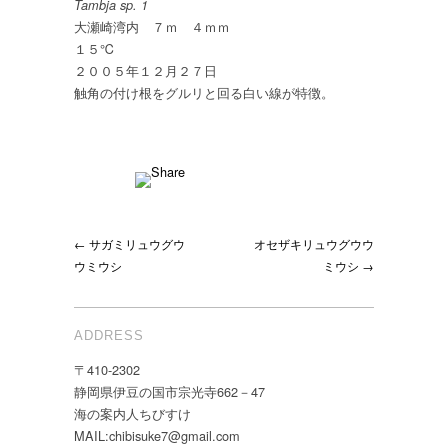
Tambja sp. 1
大瀬崎湾内 ７ｍ ４ｍｍ
１５℃
２００５年１２月２７日
触角の付け根をグルリと回る白い線が特徴。
← サガミリュウグウ
オセザキリュウグウウ
ウミウシ
ミウシ →
ADDRESS
〒410-2302
静岡県伊豆の国市宗光寺662－47
海の案内人ちびすけ
MAIL:chibisuke7@gmail.com