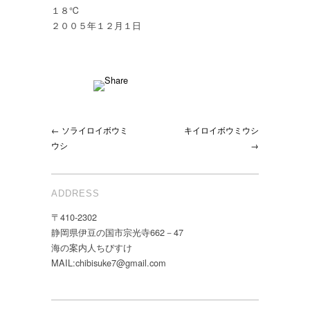
１８℃
２００５年１２月１日
← ソライロイボウミ
キイロイボウミウシ
ウシ
→
ADDRESS
〒410-2302
静岡県伊豆の国市宗光寺662－47
海の案内人ちびすけ
MAIL:chibisuke7@gmail.com