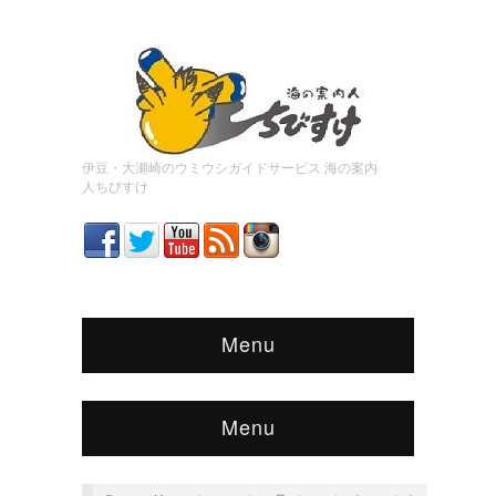
伊豆・大瀬崎のウミウシガイドサービス 海の案内
人ちびすけ
Menu
Menu