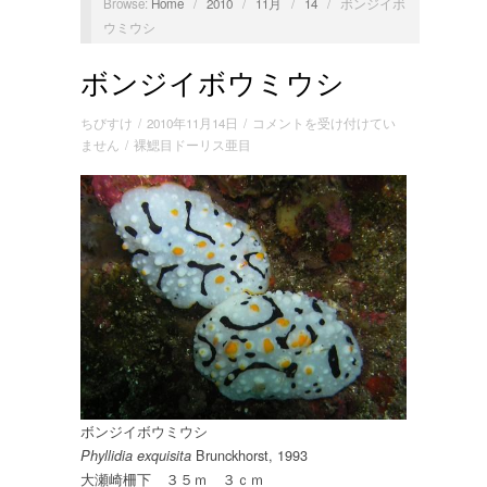
Browse:
Home
/
2010
/
11月
/
14
/
ボンジイボ
ウミウシ
ボンジイボウミウシ
ボ
ちびすけ
/
2010年11月14日
/
コメントを受け付けてい
ン
ません
/
裸鰓目ドーリス亜目
ジ
イ
ボ
ウ
ミ
ウ
シ
は
ボンジイボウミウシ
Brunckhorst, 1993
Phyllidia exquisita
大瀬崎柵下 ３５ｍ ３ｃｍ