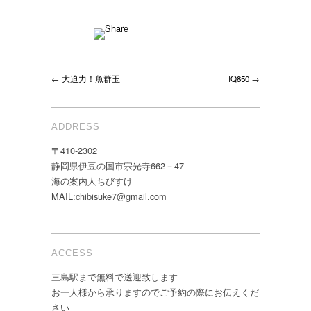
← 大迫力！魚群玉
IQ850 →
ADDRESS
〒410-2302
静岡県伊豆の国市宗光寺662－47
海の案内人ちびすけ
MAIL:chibisuke7@gmail.com
ACCESS
三島駅まで無料で送迎致します
お一人様から承りますのでご予約の際にお伝えくだ
さい