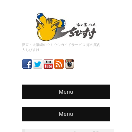
伊豆・大瀬崎のウミウシガイドサービス 海の案内
人ちびすけ
Menu
Menu