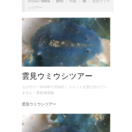
Browse:
Home
/
2010
/
11月
/
30
/
雲見ウミウ
シツアー
雲見ウミウシツアー
雲
ちびすけ
/
2010年11月30日
/
コメントを受け付けてい
見
ません
/
最新海情報
ウ
雲見ウミウシツアー
ミ
ウ
シ
ツ
ア