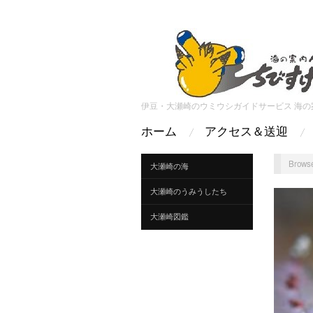
伊豆・大瀬崎のウミウシガイドサービス 海の
ホーム
アクセス＆送迎
Browse
大瀬崎の海
大瀬崎のうみうしたち
大瀬崎図鑑