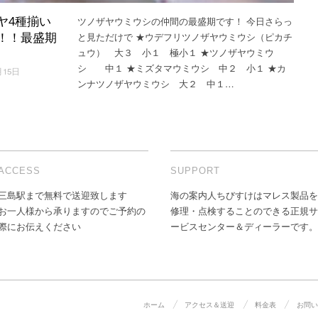
ツノザヤウミウシの仲間の最盛期です！ 今日さらっ
ヤ4種揃い
と見ただけで ★ウデフリツノザヤウミウシ（ピカチ
！！最盛期
ュウ） 大３ 小１ 極小１ ★ツノザヤウミウ
シ 中１ ★ミズタマウミウシ 中２ 小１ ★カ
月15日
ンナツノザヤウミウシ 大２ 中１…
ACCESS
SUPPORT
三島駅まで無料で送迎致します
海の案内人ちびすけはマレス製品を
お一人様から承りますのでご予約の
修理・点検することのできる正規サ
際にお伝えください
ービスセンター＆ディーラーです。
ホーム
アクセス＆送迎
料金表
お問い