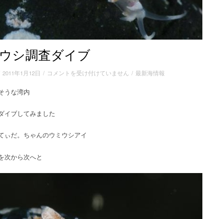
ウシ調査ダイブ
ウ
/
2011年1月12日
/
コメントを受け付けていません
/
最新海情報
ミ
そうな湾内
ウ
シ
調
ダイブしてみました
査
ダ
てぃだ。ちゃんのウミウシアイ
イ
ブ
を次から次へと
は