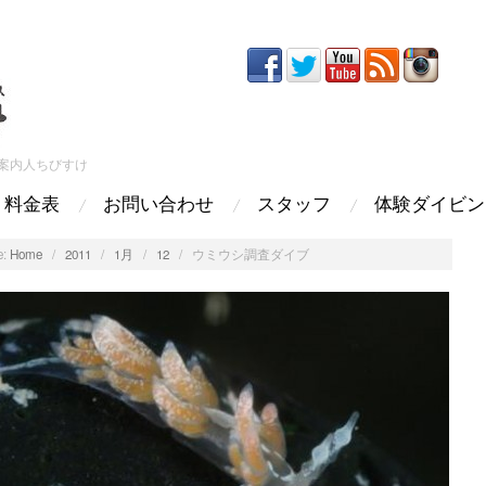
案内人ちびすけ
料金表
お問い合わせ
スタッフ
体験ダイビン
:
Home
/
2011
/
1月
/
12
/
ウミウシ調査ダイブ