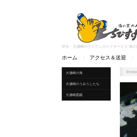
伊豆・大瀬崎のウミウシガイドサービス 海の
ホーム
アクセス＆送迎
Browse
大瀬崎の海
大瀬崎のうみうしたち
大瀬崎図鑑