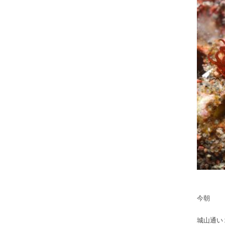
今朝
城山通い