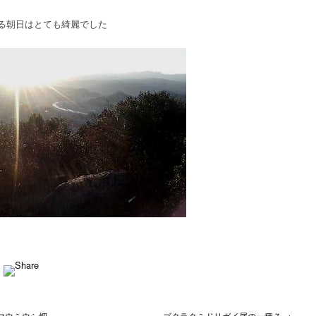
る朝日はとても綺麗でした
マウミウシ畑
ゴクラクミドリガイ属の一種７ →