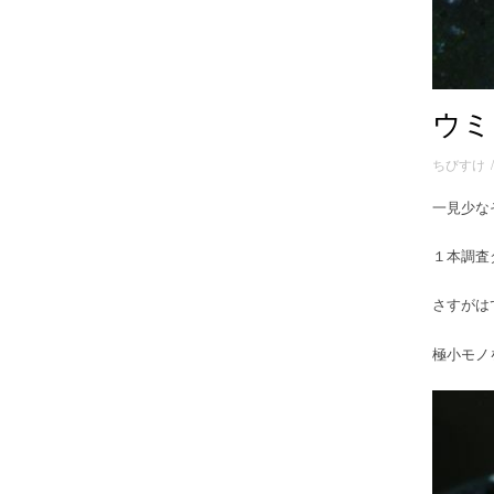
ウミ
ちびすけ
一見少な
１本調査
さすがは
極小モノ