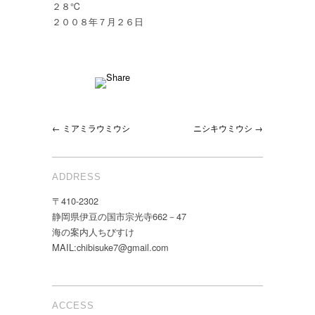
２８℃
２００８年７月２６日
← ミアミラウミウシ
ニシキウミウシ →
ADDRESS
〒410-2302
静岡県伊豆の国市宗光寺662－47
海の案内人ちびすけ
MAIL:chibisuke7@gmail.com
ACCESS