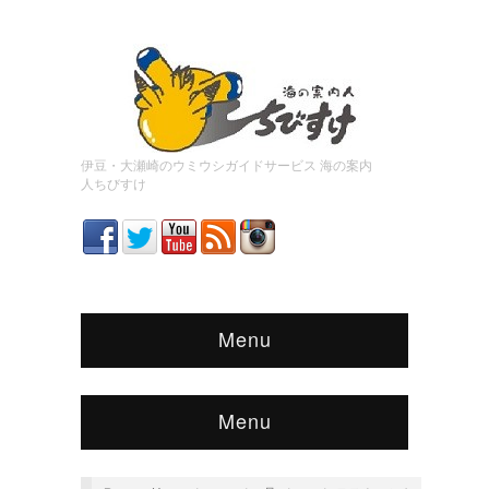
伊豆・大瀬崎のウミウシガイドサービス 海の案内
人ちびすけ
Menu
Menu