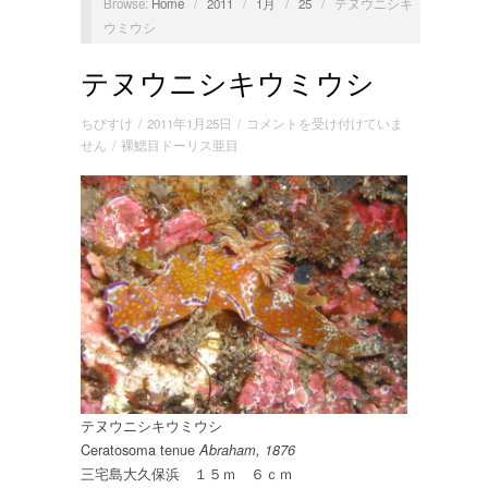
Browse:
Home
/
2011
/
1月
/
25
/
テヌウニシキ
ウミウシ
テヌウニシキウミウシ
テ
ちびすけ
/
2011年1月25日
/
コメントを受け付けていま
ヌ
せん
/
裸鰓目ドーリス亜目
ウ
ニ
シ
キ
ウ
ミ
ウ
シ
は
テヌウニシキウミウシ
Ceratosoma tenue
Abraham, 1876
三宅島大久保浜 １５ｍ ６ｃｍ