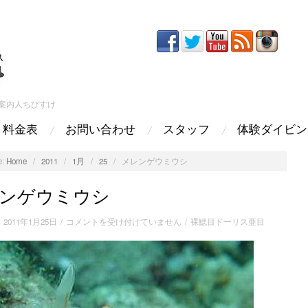
案内人ちびすけ
料金表
お問い合わせ
スタッフ
体験ダイビン
:
Home
/
2011
/
1月
/
25
/
メレンゲウミウシ
ンゲウミウシ
メ
/
2011年1月25日
/
コメントを受け付けていません
/
裸鰓目ドーリス亜目
レ
ン
ゲ
ウ
ミ
ウ