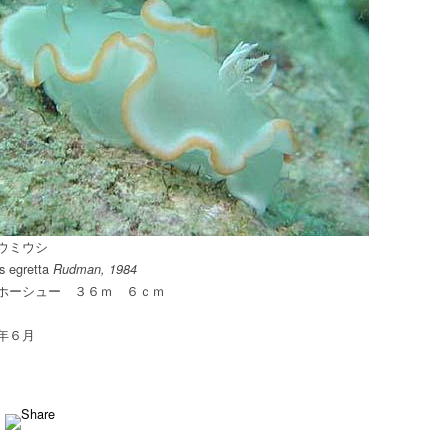
シ
は
ウミウシ
s egretta
Rudman, 1984
ホーシュー ３６ｍ ６ｃｍ
年６月