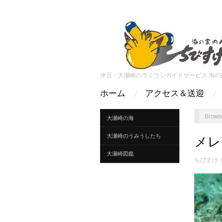
伊豆・大瀬崎のウミウシガイドサービス 海の
ホーム
アクセス＆送迎
Browse
大瀬崎の海
大瀬崎のうみうしたち
メレ
大瀬崎図鑑
ちびすけ