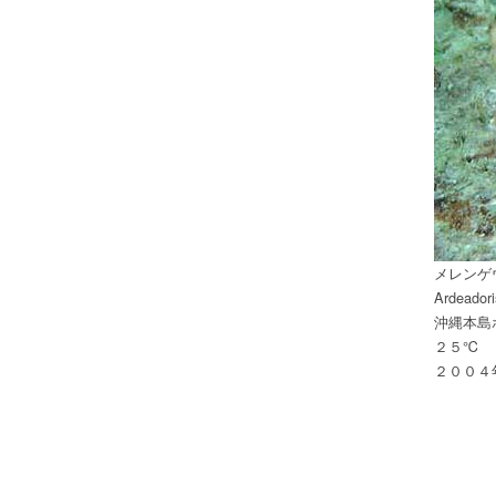
メレンゲ
Ardeadori
沖縄本島
２５℃
２００４