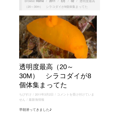
Browse:
Home
/
2011
/
3月
/
02
/
透明度最高
（20～30m） シラコダイが8個体集まってた
透明度最高（20～
30M） シラコダイが8
個体集まってた
透
ちびすけ
/
2011年3月2日
/
コメントを受け付けていま
明
せん
/
最新海情報
度
早朝潜ってきました♪
最
高