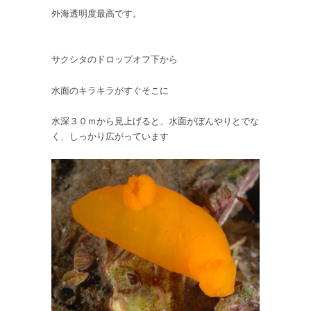
（20
外海透明度最高です。
～
30m）
シ
サクシタのドロップオフ下から
ラ
コ
水面のキラキラがすぐそこに
ダ
イ
水深３０ｍから見上げると、水面がぼんやりとでな
が
く、しっかり広がっています
8
個
体
集
ま
っ
て
た
は