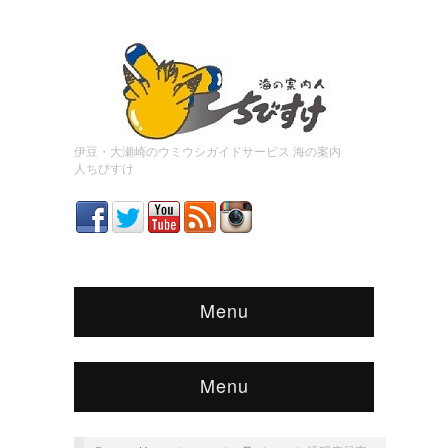
伊豆・大瀬崎のウミウシガイドサービス 海の案内
人ちびすけ
Menu
Menu