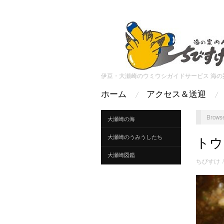
伊豆・大瀬崎のウミウシガイドサービス 海の
ホーム
アクセス＆送迎
Browse
大瀬崎の海
大瀬崎のうみうしたち
トウ
大瀬崎図鑑
ちびすけ