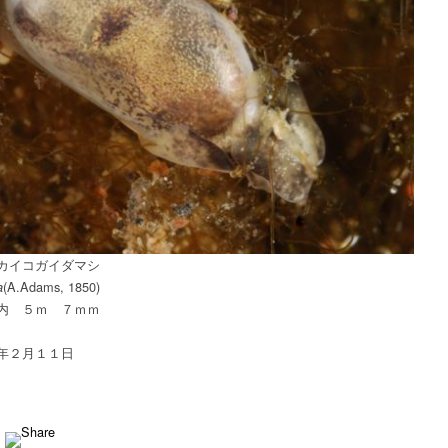
ガ
イ
ダ
マ
シ
は
カイコガイダマシ
(A.Adams, 1850)
a
内 ５ｍ ７ｍｍ
年２月１１日