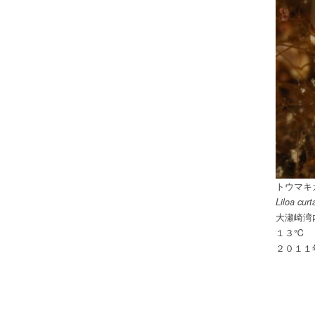
トウマキ
Liloa curt
大瀬崎湾
１３℃
２０１１