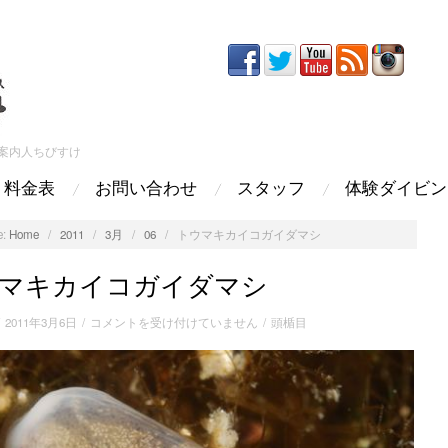
案内人ちびすけ
料金表
お問い合わせ
スタッフ
体験ダイビン
:
Home
/
2011
/
3月
/
06
/
トウマキカイコガイダマシ
マキカイコガイダマシ
ト
/
2011年3月6日
/
コメントを受け付けていません
/
頭楯目
ウ
マ
キ
カ
イ
コ