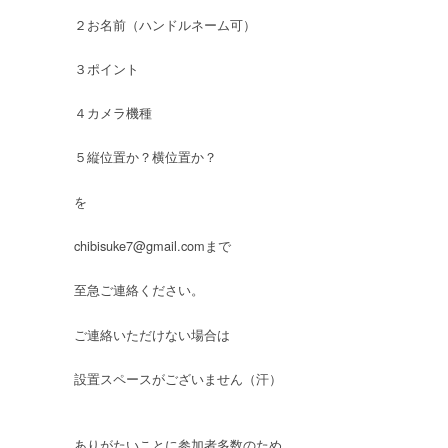
ら
２お名前（ハンドルネーム可）
せ
は
３ポイント
４カメラ機種
５縦位置か？横位置か？
を
chibisuke7@gmail.comまで
至急ご連絡ください。
ご連絡いただけない場合は
設置スペースがございません（汗）
ありがたいことに参加者多数のため