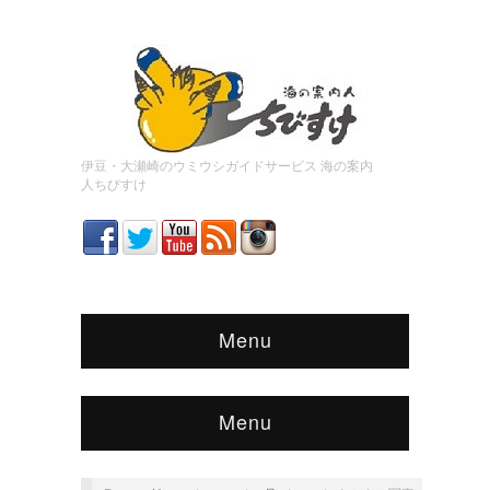
伊豆・大瀬崎のウミウシガイドサービス 海の案内
人ちびすけ
Menu
Menu