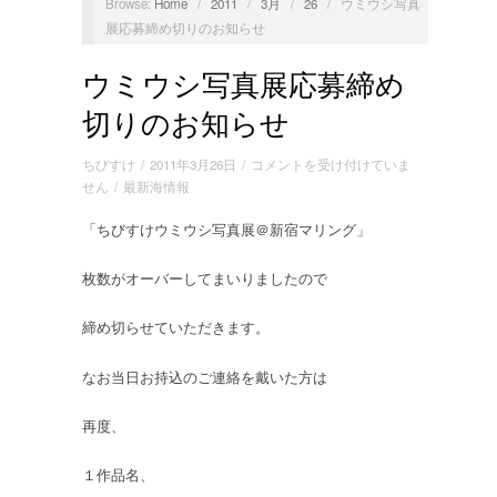
Browse:
Home
/
2011
/
3月
/
26
/
ウミウシ写真
展応募締め切りのお知らせ
ウミウシ写真展応募締め
切りのお知らせ
ウ
ちびすけ
/
2011年3月26日
/
コメントを受け付けていま
ミ
せん
/
最新海情報
ウ
「ちびすけウミウシ写真展＠新宿マリング」
シ
写
真
枚数がオーバーしてまいりましたので
展
応
締め切らせていただきます。
募
締
なお当日お持込のご連絡を戴いた方は
め
切
再度、
り
の
１作品名、
お
知