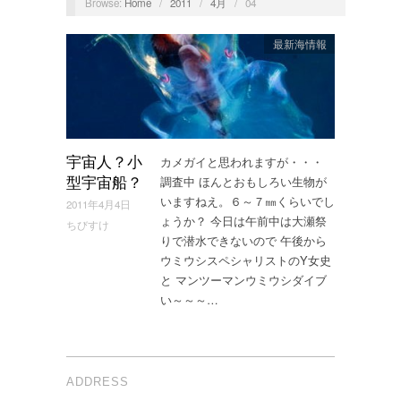
Browse:
Home
/
2011
/
4月
/
04
最新海情報
カメガイと思われますが・・・
宇宙人？小
調査中 ほんとおもしろい生物が
型宇宙船？
いますねえ。６～７㎜くらいでし
2011年4月4日
ょうか？ 今日は午前中は大瀬祭
ちびすけ
りで潜水できないので 午後から
ウミウシスペシャリストのY女史
と マンツーマンウミウシダイブ
い～～～…
ADDRESS