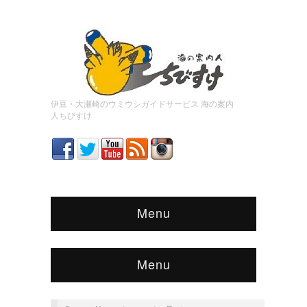
伊豆・大瀬崎のウミウシガイドサービス 海の案内
人ちびすけ
Menu
Menu