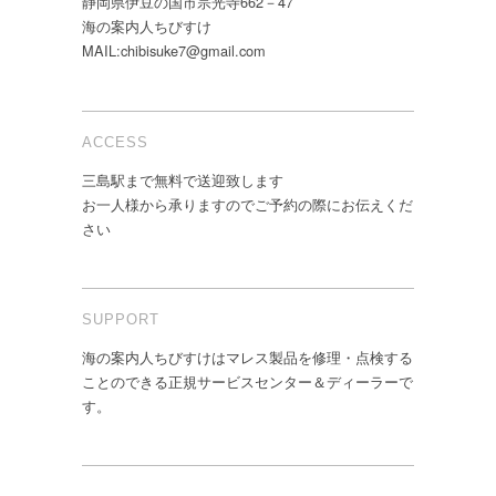
静岡県伊豆の国市宗光寺662－47
海の案内人ちびすけ
MAIL:chibisuke7@gmail.com
ACCESS
三島駅まで無料で送迎致します
お一人様から承りますのでご予約の際にお伝えくだ
さい
SUPPORT
海の案内人ちびすけはマレス製品を修理・点検する
ことのできる正規サービスセンター＆ディーラーで
す。