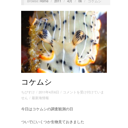
Browse:
Home
/
2011
/
4月
/
06
/
コケムシ
コケムシ
コ
ちびすけ
/
2011年4月6日
/
コメントを受け付けていま
ケ
せん
/
最新海情報
ム
今日はコケムシの調査観測の日
シ
は
ついでにいくつか生物見ておきました