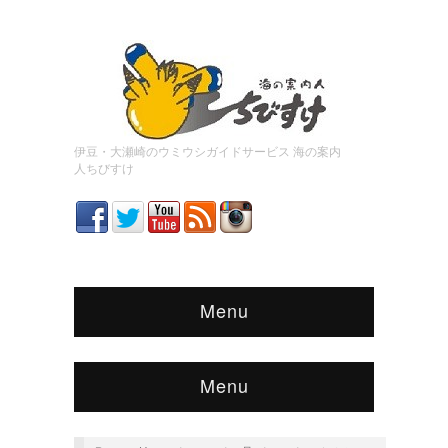
伊豆・大瀬崎のウミウシガイドサービス 海の案内
人ちびすけ
Menu
Menu