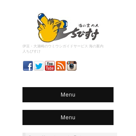
伊豆・大瀬崎のウミウシガイドサービス 海の案内
人ちびすけ
Menu
Menu