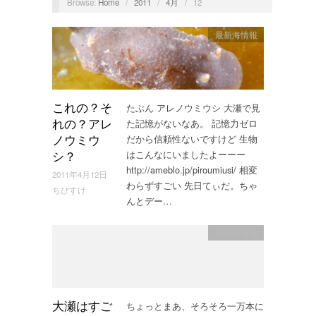
Browse:
Home
/
2011
/
4月
/
12
最新海情報
たぶん アレノウミウシ 大瀬で見
これの？そ
た記憶がないなあ。 記憶力ゼロ
れの？アレ
だから信頼性ないですけど 生物
ノウミウ
はこんなにいましたよーーー
シ？
http://ameblo.jp/piroumiusi/ 相変
2011年4月12日
わらずすごい 先日てぃだ。ちゃ
ちびすけ
んとデー…
最新海情報
ちょっとまあ、そろそろ一万本に
大瀬はすご