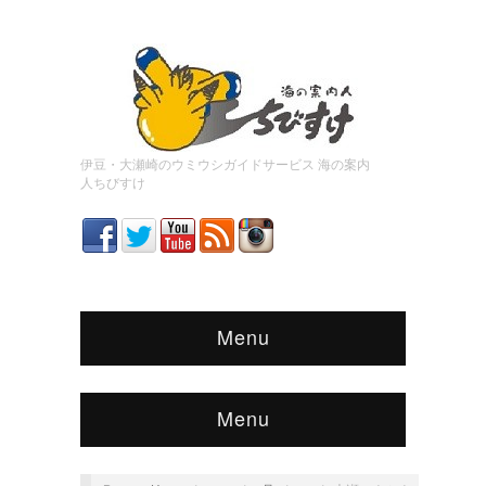
伊豆・大瀬崎のウミウシガイドサービス 海の案内
人ちびすけ
Menu
Menu