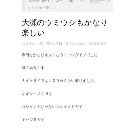
Browse:
Home
/
2011
/
4月
/
17
/
大瀬のウミウ
シもかなり楽しい
大瀬のウミウシもかなり
楽しい
ちびすけ
/
2011年4月17日
/
2 Comments
/
最新海情報
今日はかなりオタクなウミウシダイブでした
昼２本夜１本
ナイトダイブは１００分くらい潜りました。
オオシイノミガイ
コシイノミじゃないコシイノミガイ
キセワタガイ