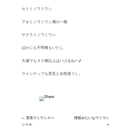
セトミノウミウシ
アオミノウミウシ属の一種
サクラミノウミウシ
ほかにも不明種もいたし
大瀬でも４０種以上はいけるねー♪
ラインナップも雲見と全然違うし。
← 雲見ウミウシスぺ
怪獣みたいなウミウシ
シャル
→