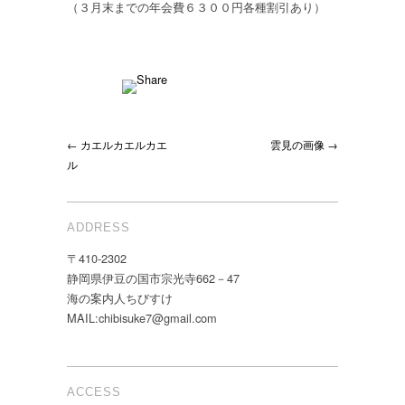
（３月末までの年会費６３００円各種割引あり）
← カエルカエルカエ
雲見の画像 →
ル
ADDRESS
〒410-2302
静岡県伊豆の国市宗光寺662－47
海の案内人ちびすけ
MAIL:chibisuke7@gmail.com
ACCESS