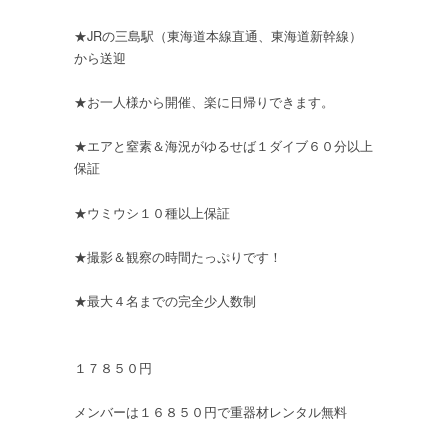
★JRの三島駅（東海道本線直通、東海道新幹線）
から送迎
★お一人様から開催、楽に日帰りできます。
★エアと窒素＆海況がゆるせば１ダイブ６０分以上
保証
★ウミウシ１０種以上保証
★撮影＆観察の時間たっぷりです！
★最大４名までの完全少人数制
１７８５０円
メンバーは１６８５０円で重器材レンタル無料