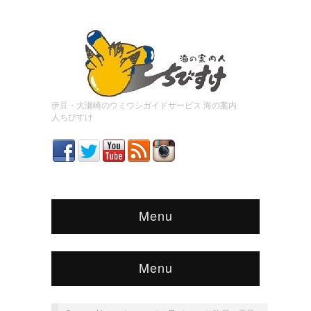
伊豆・大瀬崎のウミウシガイドサービス 海の案内
人ちびすけ
Menu
Menu