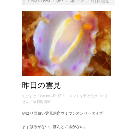
Browse:
Home
/
2011
/
5月
/
01
/
昨日の雲見
昨日の雲見
昨
ちびすけ
/
2011年5月1日
/
コメントを受け付けていま
日
せん
/
最新海情報
の
やはり面白い雲見洞窟ウミウシオンリーダイブ
雲
見
は
まずは泳がない。ほんとに泳がない。