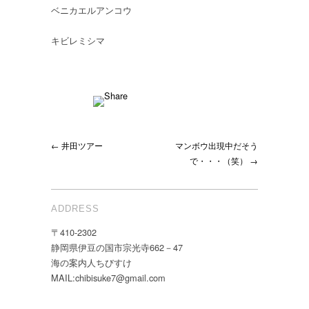
ベニカエルアンコウ
キビレミシマ
← 井田ツアー
マンボウ出現中だそう
で・・・（笑） →
ADDRESS
〒410-2302
静岡県伊豆の国市宗光寺662－47
海の案内人ちびすけ
MAIL:chibisuke7@gmail.com