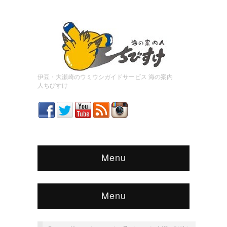
伊豆・大瀬崎のウミウシガイドサービス 海の案内
人ちびすけ
Menu
Menu