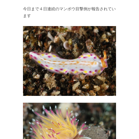
り
今日まで４日連続のマンボウ目撃例が報告されてい
４
ます
０
種
は