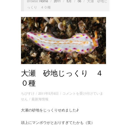
Browse:
Home
/
2011
/
5月
/
06
/
大瀬 砂地じ
っくり ４０種
大瀬 砂地じっくり ４
０種
大
ちびすけ
/
2011年5月6日
/
コメントを受け付けていま
瀬
せん
/
最新海情報
砂
大瀬の砂地をじっくりせめました♪
地
じ
っ
頭上にマンボウがとおりすぎてたかも（笑）
く