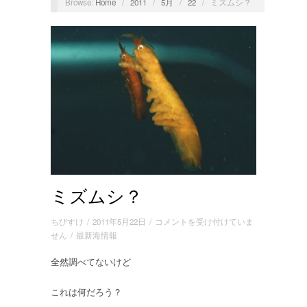
Browse:
Home
/
2011
/
5月
/
22
/
ミズムシ？
ミズムシ？
ミ
ちびすけ
/
2011年5月22日
/
コメントを受け付けていま
ズ
せん
/
最新海情報
ム
全然調べてないけど
シ？
は
これは何だろう？