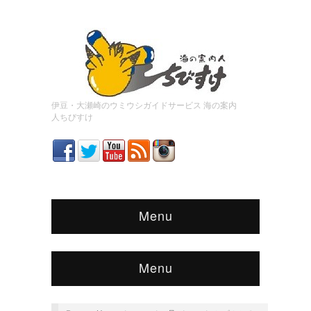
伊豆・大瀬崎のウミウシガイドサービス 海の案内
人ちびすけ
Menu
Menu