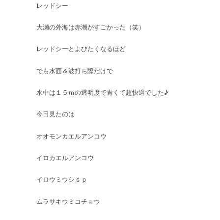
レッドシー
シ
ー
に
大瀬の外海は赤潮がすごかった（笑）
日
帰
レッドシーとよびたくなるほど
り
で
でも水面＆波打ち際だけで
潜
っ
水中は１５ｍの透明度で青くて超快適でした♪
て
き
今日見たのは
ま
し
た
オオモンカエルアンコウ
は
イロカエルアンコウ
イロウミウシｓｐ
ムラサキウミコチョウ