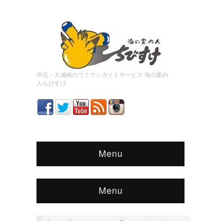
伊豆・大瀬崎のウミウシガイドサービス 海の案内
人ちびすけ
Menu
Menu