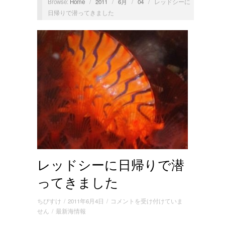
Browse:
Home
/
2011
/
6月
/
04
/
レッドシーに
日帰りで潜ってきました
レッドシーに日帰りで潜
ってきました
レ
ちびすけ
/
2011年6月4日
/
コメントを受け付けていま
ッ
せん
/
最新海情報
ド