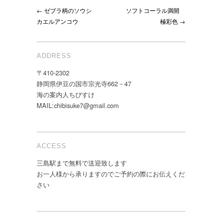
17
← ゼブラ柄のソウシ
ソフトコーラル満開
日
カエルアンコウ
極彩色 →
は
ADDRESS
〒410-2302
静岡県伊豆の国市宗光寺662－47
海の案内人ちびすけ
MAIL:chibisuke7@gmail.com
ACCESS
三島駅まで無料で送迎致します
お一人様から承りますのでご予約の際にお伝えくだ
さい