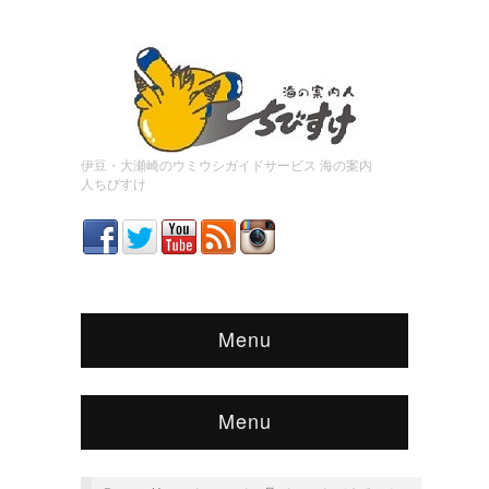
伊豆・大瀬崎のウミウシガイドサービス 海の案内
人ちびすけ
Menu
Menu