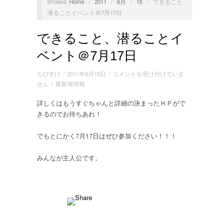
Browse:
Home
/
2011
/
6月
/
15
/
できること、
潜ることイベント＠7月17日
できること、潜ることイ
ベント＠7月17日
で
ちびすけ
/
2011年6月15日
/
コメントを受け付けていま
き
せん
/
最新海情報
る
詳しくはもうすぐちゃんと詳細の決まったＨＰがで
こ
きるのでお待ちあれ！
と、
潜
る
でもとにかく7月17日はぜひ参加ください！！！
こ
と
みんなが主人公です。
イ
ベ
ン
ト
＠
7
月