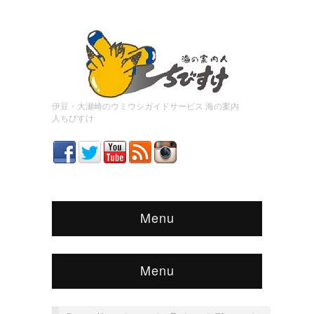
伊豆・大瀬崎のウミウシガイドサービス 海の案内
人ちびすけ
Menu
Menu