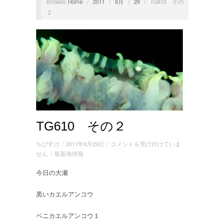
Browse:
Home
/
2011
/
8月
/
29
/
TG610 その
２
TG610 その２
TG610
ちびすけ
/
2011年8月29日
/
コメントを受け付けていま
そ
せん
/
最新海情報
の
今日の大瀬
２
は
黒いカエルアンコウ
ベニカエルアンコウ１