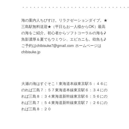
・・・・・・・・・・・・・・・・・・・・・・・・・・・・
海の案内人ちびすけ。リラクゼーションダイブ。★
三島駅無料送迎★（平日もお一人様からOK）最高
の海をご紹介。初心者からソフトコーラルの海を♪
魚影濃厚＆夏でもウミウシ、エビカニも。幼魚も♪
ご予約はchibisuke7@gmail.com ホームページは
chibisuke.jp
大瀬の海はすぐそこ！東海道本線東京駅５：４６に
のれば三島７：５７東海道本線東京駅６：３４にの
れば三島８：３４東海道新幹線東京駅６：５６にの
れば三島７：５４東海道新幹線東京駅７：２６にの
れば三島８：２０