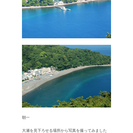
山
よ
り
の
俯
瞰
は
朝一
大瀬を見下ろせる場所から写真を撮ってみました