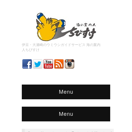
伊豆・大瀬崎のウミウシガイドサービス 海の案内
人ちびすけ
Menu
Menu