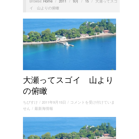
Browse:
Home
/
2011
/
9月
/
15
/
大瀬ってスゴ
イ 山よりの俯瞰
大瀬ってスゴイ 山より
の俯瞰
大
ちびすけ
/
2011年9月15日
/
コメントを受け付けていま
瀬
せん
/
最新海情報
っ
て
ス
ゴ
イ