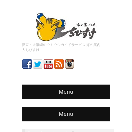
伊豆・大瀬崎のウミウシガイドサービス 海の案内
人ちびすけ
Menu
Menu