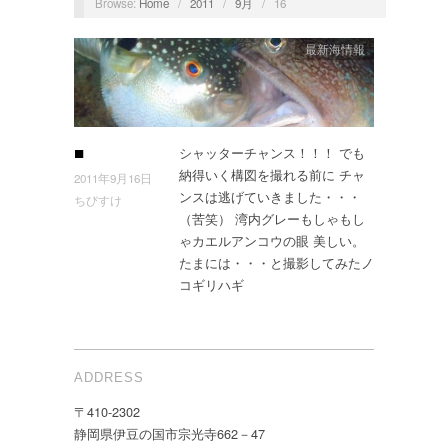
Browse:
Home
/
2011
/
9月
/
16
最新海情報
シャッターチャンス！！！ でも
■
納得いく構図を撮れる前に チャ
2011年9月16日
ンスは逃げていきました・・・
ちびすけ
（苦笑） 湾内グレーもしゃもし
ゃカエルアンコウの眼 美しい。
たまには・・・と撮影してみたノ
コギリハギ
ADDRESS
〒410-2302
静岡県伊豆の国市宗光寺662－47