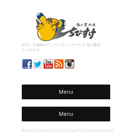
伊豆・大瀬崎のウミウシガイドサービス 海の案内
人ちびすけ
Menu
Menu