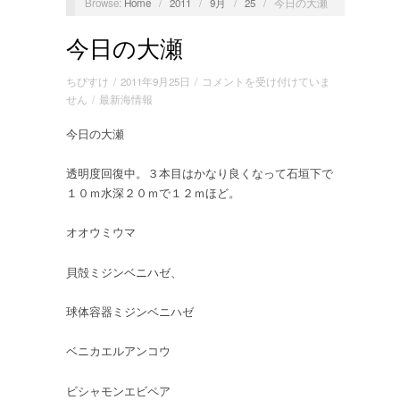
Browse:
Home
/
2011
/
9月
/
25
/
今日の大瀬
今日の大瀬
今
ちびすけ
/
2011年9月25日
/
コメントを受け付けていま
日
せん
/
最新海情報
の
今日の大瀬
大
瀬
は
透明度回復中。３本目はかなり良くなって石垣下で
１０ｍ水深２０ｍで１２ｍほど。
オオウミウマ
貝殻ミジンベニハゼ、
球体容器ミジンベニハゼ
ベニカエルアンコウ
ビシャモンエビペア