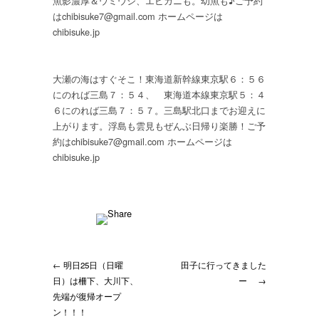
魚影濃厚＆ウミウシ、エビカニも。幼魚も♪ご予約
はchibisuke7@gmail.com ホームページは
chibisuke.jp
大瀬の海はすぐそこ！東海道新幹線東京駅６：５６
にのれば三島７：５４、 東海道本線東京駅５：４
６にのれば三島７：５７。三島駅北口までお迎えに
上がります。浮島も雲見もぜんぶ日帰り楽勝！ご予
約はchibisuke7@gmail.com ホームページは
chibisuke.jp
← 明日25日（日曜
田子に行ってきました
日）は柵下、大川下、
ー →
先端が復帰オープ
ン！！！