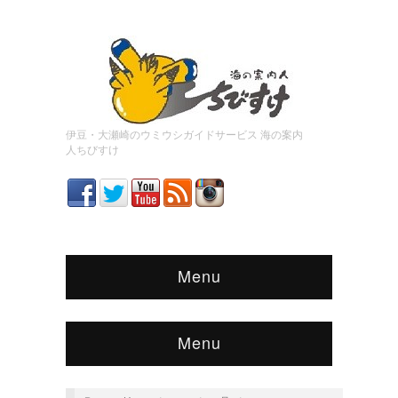
伊豆・大瀬崎のウミウシガイドサービス 海の案内
人ちびすけ
Menu
Menu