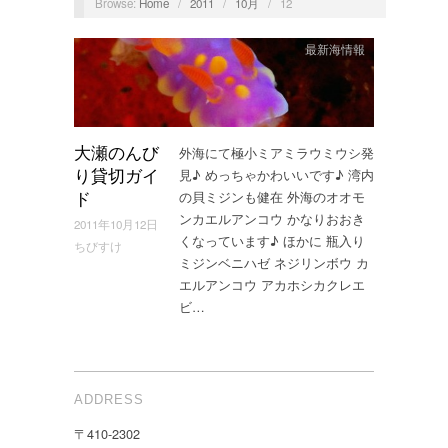
Browse:
Home
/
2011
/
10月
/
12
最新海情報
外海にて極小ミアミラウミウシ発
大瀬のんび
見♪ めっちゃかわいいです♪ 湾内
り貸切ガイ
の貝ミジンも健在 外海のオオモ
ド
ンカエルアンコウ かなりおおき
2011年10月12日
くなっています♪ ほかに 瓶入り
ちびすけ
ミジンベニハゼ ネジリンボウ カ
エルアンコウ アカホシカクレエ
ビ…
ADDRESS
〒410-2302