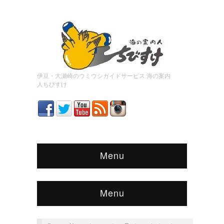
伊豆・大瀬崎のウミウシガイドサービス 海の案内
人ちびすけ
Menu
Menu