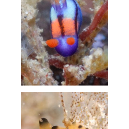
ン
来
た
る
は