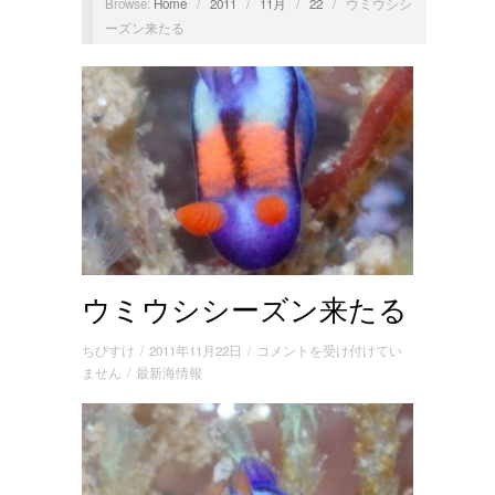
Browse:
Home
/
2011
/
11月
/
22
/
ウミウシシ
ーズン来たる
ウミウシシーズン来たる
ウ
ちびすけ
/
2011年11月22日
/
コメントを受け付けてい
ミ
ません
/
最新海情報
ウ
シ
シ
ー
ズ