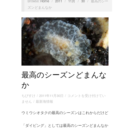
Browse:
Home
/
2011
/
11月
/
30
/
最高のシー
ズンどまんなか
最高のシーズンどまんな
か
最
ちびすけ
/
2011年11月30日
/
コメントを受け付けてい
高
ません
/
最新海情報
の
ウミウシオタクの最高のシーズンはこれからだけど
シ
ー
ズ
「ダイビング」としては最高のシーズンどまんなか
ン