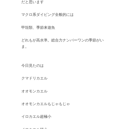
だと思います
ど
ま
マクロ系ダイビング全般的には
ん
な
甲殻類、季節来遊魚
か
は
どれもが高水準。総合力ナンバーワンの季節がい
ま。
今日見たのは
クマドリカエル
オオモンカエル
オオモンカエルもじゃもじゃ
イロカエル超極小