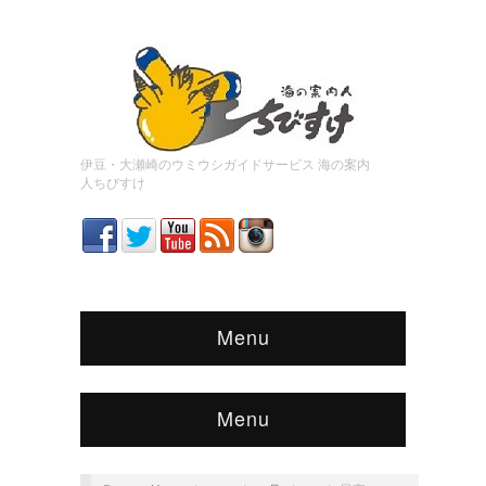
伊豆・大瀬崎のウミウシガイドサービス 海の案内
人ちびすけ
Menu
Menu