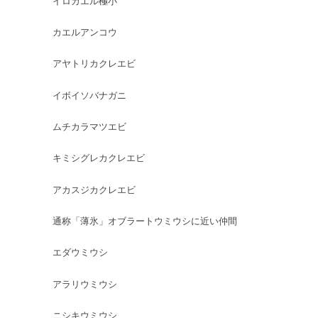
イロカエル極小
カエルアンコウ
アヤトリカクレエビ
イボイソバナガニ
ムチカラマツエビ
キミシグレカクレエビ
アカスジカクレエビ
通称「薄氷」オブラートウミウシに近い仲間
エダウミウシ
アラリウミウシ
ニシキウミウシ