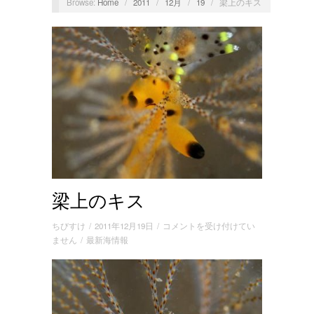
Browse:
Home
/
2011
/
12月
/
19
/
梁上のキス
梁上のキス
梁
ちびすけ
/
2011年12月19日
/
コメントを受け付けてい
上
ません
/
最新海情報
の
キ
ス
は