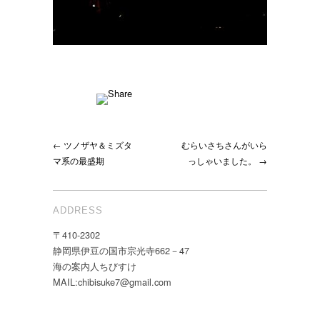
← ツノザヤ＆ミズタ
むらいさちさんがいら
マ系の最盛期
っしゃいました。 →
ADDRESS
〒410-2302
静岡県伊豆の国市宗光寺662－47
海の案内人ちびすけ
MAIL:chibisuke7@gmail.com