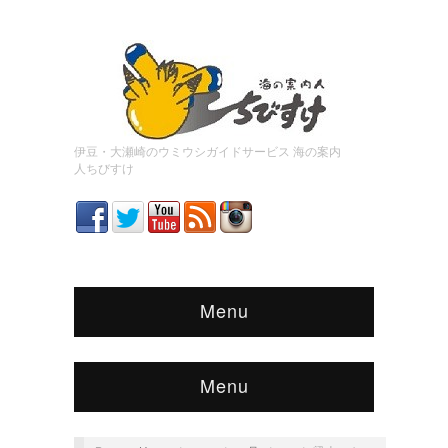
伊豆・大瀬崎のウミウシガイドサービス 海の案内
人ちびすけ
Menu
Menu