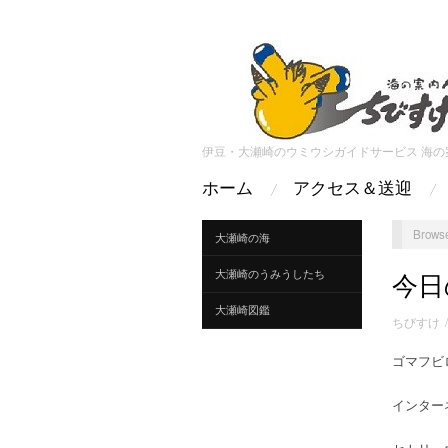
伊豆・大瀬崎のウミウシガイドサービス 海の
ホーム
アクセス＆送迎
Browse
大瀬崎の海
大瀬崎のうみうしたち
今日
大瀬崎図鑑
ちびすけ
ゴマフビ
インター