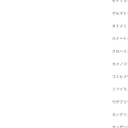
セトリュ
デルマト
オトメミ
スイート
クロヘリ
カメノコ
コトヒメ
ミツイラ
ウデフリ
カンナツ
カンザシ