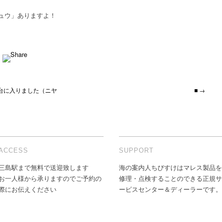
ュウ」ありますよ！
度台に入りました（ニヤ
■ →
ACCESS
SUPPORT
三島駅まで無料で送迎致します
海の案内人ちびすけはマレス製品を
お一人様から承りますのでご予約の
修理・点検することのできる正規サ
際にお伝えください
ービスセンター＆ディーラーです。