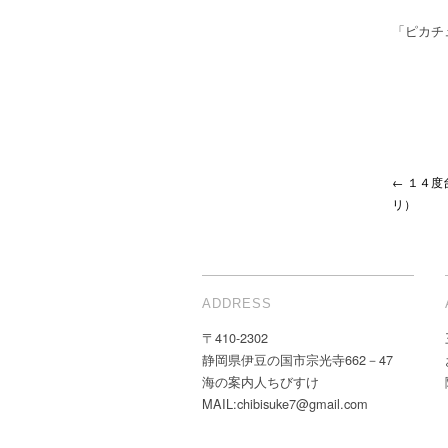
「ピカチ
← １４
リ）
ADDRESS
〒410-2302
静岡県伊豆の国市宗光寺662－47
海の案内人ちびすけ
MAIL:chibisuke7@gmail.com