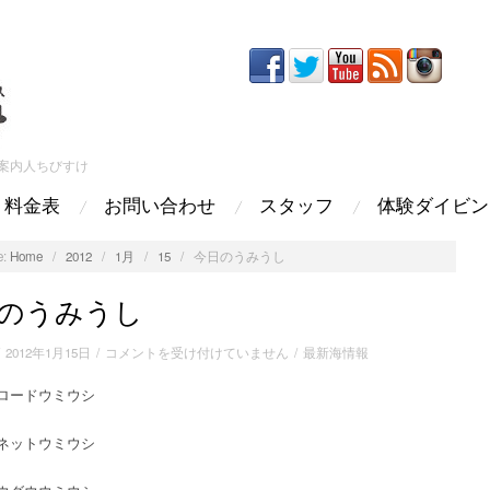
案内人ちびすけ
料金表
お問い合わせ
スタッフ
体験ダイビン
:
Home
/
2012
/
1月
/
15
/
今日のうみうし
のうみうし
今
/
2012年1月15日
/
コメントを受け付けていません
/
最新海情報
日
ロードウミウシ
の
う
み
ネットウミウシ
う
し