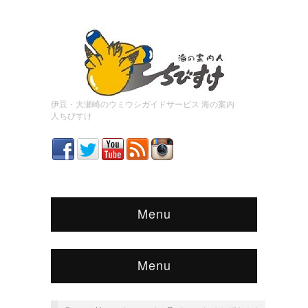
伊豆・大瀬崎のウミウシガイドサービス 海の案内
人ちびすけ
Menu
Menu