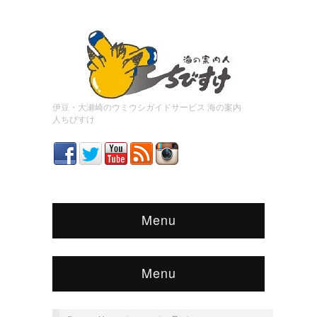
伊豆・大瀬崎のウミウシガイドサービス 海の案内
人ちびすけ
Menu
Menu