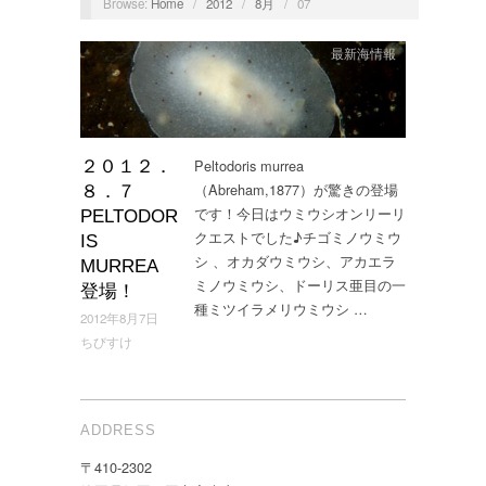
Browse:
Home
/
2012
/
8月
/
07
最新海情報
Peltodoris murrea
２０１２．
（Abreham,1877）が驚きの登場
８．７
です！今日はウミウシオンリーリ
PELTODOR
クエストでした♪チゴミノウミウ
IS
シ 、オカダウミウシ、アカエラ
MURREA
ミノウミウシ、ドーリス亜目の一
登場！
種ミツイラメリウミウシ …
2012年8月7日
ちびすけ
ADDRESS
〒410-2302