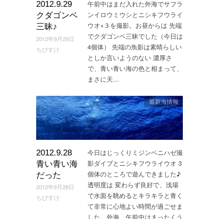
午前中はまだ入れた外海でサフラ
2012.9.29
ンイロウミウシとニシキフウライ
クダゴンベ
ウオ×３を撮影。お昼からは 先端
三昧♪
でクダゴンベ三昧でした（今日は
2012年9月29日
4個体） 先端の魚影は素晴らしい
ちびすけ
としか言いようのない 濃厚さ
で、青い青い海の色と相まって、
まさに天…
最新海情報
今日はじっくりミジンベニハゼ撮
2012.9.28
影ダイブとニシキフウライウオ 3
青い青い海
個体のところで遊んできました♪
だった
透明度は 変わらず良好で、浅場
2012年9月28日
で水面を眺めるとキラキラと青く
ちびすけ
て非常に心地よい時間が過ごせま
した。外海、午前中はまったくう