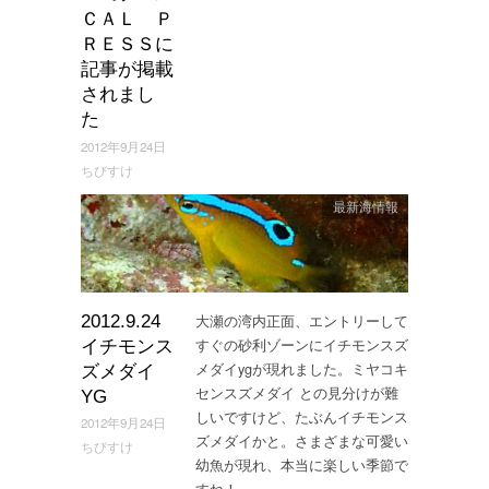
ＣＡＬ Ｐ
ＲＥＳＳに
記事が掲載
されまし
た
2012年9月24日
ちびすけ
最新海情報
大瀬の湾内正面、エントリーして
2012.9.24
すぐの砂利ゾーンにイチモンスズ
イチモンス
メダイygが現れました。ミヤコキ
ズメダイ
センスズメダイ との見分けが難
YG
しいですけど、たぶんイチモンス
2012年9月24日
ズメダイかと。さまざまな可愛い
ちびすけ
幼魚が現れ、本当に楽しい季節で
すね！