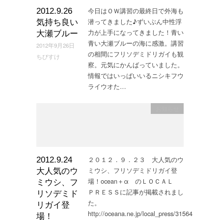
今日はＯＷ講習の最終日で外海も
2012.9.26
潜ってきました♪ずいぶん中性浮
気持ち良い
力が上手になってきました！青い
大瀬ブルー
青い大瀬ブルーの海に感激。講習
2012年9月26日
の相間にフリソデミドリガイも観
ちびすけ
察。元気にかんばっていました。
情報ではいっぱいいるニシキフウ
ライウオた…
お知らせ
２０１２．９．２３ 大人気のウ
2012.9.24
ミウシ、フリソデミドリガイ登
大人気のウ
場！ocean＋α のＬＯＣＡＬ
ミウシ、フ
ＰＲＥＳＳに記事が掲載されまし
リソデミド
た。
リガイ登
http://oceana.ne.jp/local_press/31564
場！