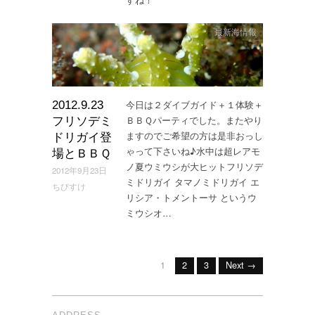
最新海情報
今日は２ダイブガイド＋１体験＋
2012.9.23
ＢＢＱパーティでした。またやり
フリソデミ
ますのでご希望の方は是非おっし
ドリガイ登
ゃって下さいね♪水中は超レアモ
場とＢＢＱ
ノ夏ウミウシが大ヒットフリソデ
2012年9月23日
ミドリガイ タマノミドリガイ エ
ちびすけ
リシア・トメントーサ というウ
ミウシオ…
1
2
3
Next →