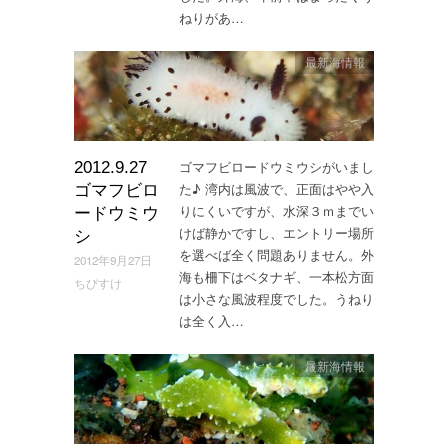
ねりがあ…
最新海情報
ゴマフビロードウミウシがいまし
2012.9.27
た♪ 湾内は風波で、正面はやや入
ゴマフビロ
りにくいですが、水深３ｍまでい
ードウミウ
けば静かですし、エントリー場所
シ
を選べば全く問題ありません。外
2012年9月27日
海も柵下はベタナギ、一本松方面
ちびすけ
は小さな風波程度でした。うねり
は全く入…
最新海情報