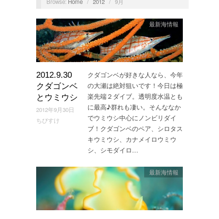
Browse:
Home
/
2012
/
9月
最新海情報
クダゴンベが好きな人なら、今年
2012.9.30
の大瀬は絶対狙いです！今日は極
クダゴンベ
楽先端２ダイブ。透明度水温とも
とウミウシ
に最高♪群れも凄い。そんななか
2012年9月30日
でウミウシ中心にノンビリダイ
ちびすけ
ブ！クダゴンベのペア、シロタス
キウミウシ、カナメイロウミウ
シ、シモダイロ…
最新海情報