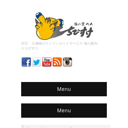
伊豆・大瀬崎のウミウシガイドサービス 海の案内
人ちびすけ
Menu
Menu