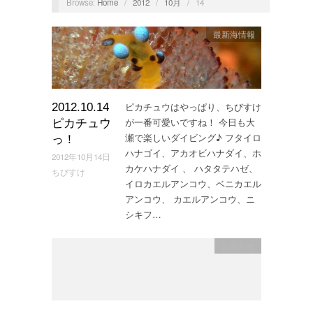
Browse:
Home
/
2012
/
10月
/
14
最新海情報
ピカチュウはやっぱり、ちびすけ
2012.10.14
が一番可愛いですね！ 今日も大
ピカチュウ
瀬で楽しいダイビング♪ フタイロ
っ！
ハナゴイ、アカオビハナダイ、ホ
2012年10月14日
カケハナダイ 、 ハタタテハゼ、
ちびすけ
イロカエルアンコウ、ベニカエル
アンコウ、 カエルアンコウ、ニ
シキフ…
お知らせ