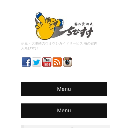
伊豆・大瀬崎のウミウシガイドサービス 海の案内
人ちびすけ
Menu
Menu