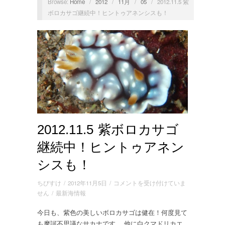
Browse:
Home
/
2012
/
11月
/
05
/
2012.11.5 紫
ボロカサゴ継続中！ヒントゥアネンシスも！
2012.11.5 紫ボロカサゴ
継続中！ヒントゥアネン
シスも！
2012.11.5
ちびすけ
/
2012年11月5日
/
コメントを受け付けていま
紫
せん
/
最新海情報
ボ
今日も、紫色の美しいボロカサゴは健在！何度見て
ロ
も摩訶不思議なサカナです。 他に白クマドリカエ
カ