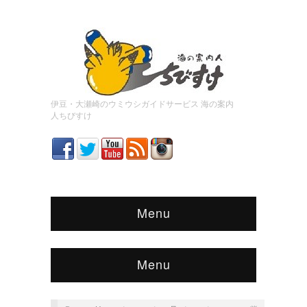
伊豆・大瀬崎のウミウシガイドサービス 海の案内
人ちびすけ
Menu
Menu