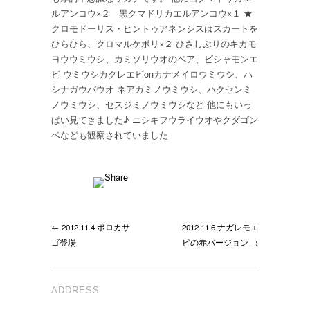
サ
ルアンコウ×２ 黒クマドリカエルアンコウ×１ ★
ゴ
クロモドーリス・ヒントゥアネンシスはスカートを
継
ひらひら、クロマルケボリ×２ ひさしぶりのキカモ
続
ヨウウミウシ、カミソリウオのペア、ビシャモンエ
中！
ビ ウミウシカクレエビonカナメイロウミウシ、ハ
ヒ
シナガウバウオ ネアカミノウミウシ、ハクセンミ
ン
ノウミウシ、セスジミノウミウシなど 他にもいっ
ト
ぱい見てきました♪ ニシキフウライウオやクダゴン
ゥ
ベなども観察されていました
ア
ネ
ン
シ
ス
も！
は
← 2012.11.4 ボロカサ
2012.11.6 ナガレモエ
ゴ登場
ビの赤バージョン →
ADDRESS