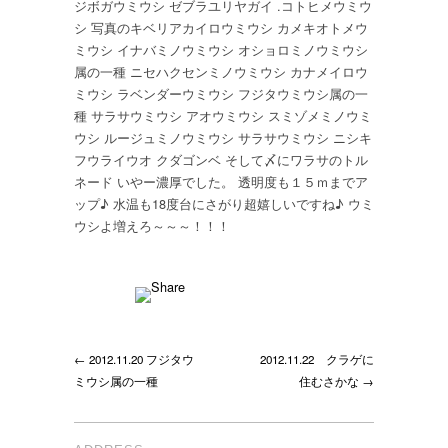
ジボガウミウシ ゼブラユリヤガイ .コトヒメウミウ
ネ
シ 写真のキベリアカイロウミウシ カメキオトメウ
ー
ミウシ イナバミノウミウシ オショロミノウミウシ
ド
属の一種 ニセハクセンミノウミウシ カナメイロウ
と
ミウシ ラベンダーウミウシ フジタウミウシ属の一
ウ
種 サラサウミウシ アオウミウシ スミゾメミノウミ
ミ
ウシ ルージュミノウミウシ サラサウミウシ ニシキ
ウ
フウライウオ クダゴンベ そして〆にワラサのトル
シ
ネード いやー濃厚でした。 透明度も１５ｍまでア
三
昧
ップ♪ 水温も18度台にさがり超嬉しいですね♪ ウミ
は
ウシよ増えろ～～～！！！
← 2012.11.20 フジタウ
2012.11.22 クラゲに
ミウシ属の一種
住むさかな →