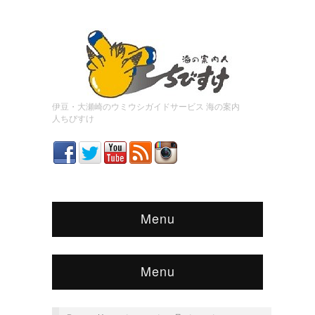
伊豆・大瀬崎のウミウシガイドサービス 海の案内
人ちびすけ
Menu
Menu