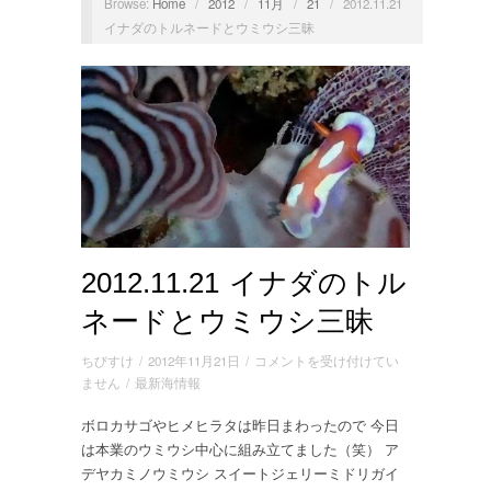
Browse:
Home
/
2012
/
11月
/
21
/
2012.11.21
イナダのトルネードとウミウシ三昧
2012.11.21 イナダのトル
ネードとウミウシ三昧
2012.11.21
ちびすけ
/
2012年11月21日
/
コメントを受け付けてい
イ
ません
/
最新海情報
ナ
ボロカサゴやヒメヒラタは昨日まわったので 今日
ダ
は本業のウミウシ中心に組み立てました（笑） ア
の
ト
デヤカミノウミウシ スイートジェリーミドリガイ
ル