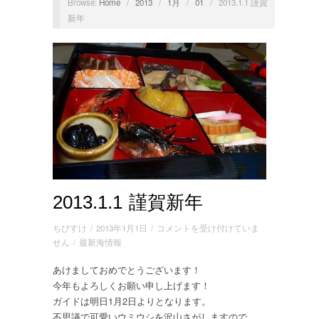
Browse:
Home
/
2013
/
1月
/
01
/
2013.1.1 謹賀
新年
2013.1.1 謹賀新年
2013.1.1
ちびすけ
/
2013年1月1日
/
コメントを受け付けていま
謹
せん
/
最新海情報
賀
あけましておめでとうございます！
新
今年もよろしくお願い申し上げます！
年
は
ガイドは明日1月2日よりとなります。
不思議で可愛いウミウシを沢山さがしますので