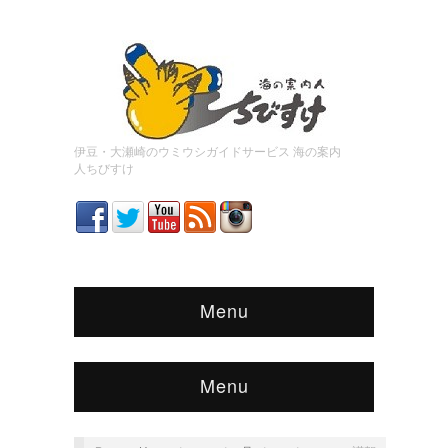
伊豆・大瀬崎のウミウシガイドサービス 海の案内
人ちびすけ
Menu
Menu