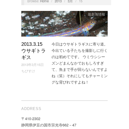
Browse:
Home
/
2013
/
3月
/
15
最新海情報
今日はウサギトラギスに寄り道。
2013.3.15
今出ている子たちを撮影しに行く
ウサギトラ
のは初めてです。 ウミウシシー
ギス
ズンどまんなかでおもしろすぎ
2013年3月15日
て、魚まで手が回らないんですよ
ちびすけ
ね（笑）それにしてもチャーミン
グな背びれですよね！
ADDRESS
〒410-2302
静岡県伊豆の国市宗光寺662－47