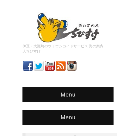
伊豆・大瀬崎のウミウシガイドサービス 海の案内
人ちびすけ
Menu
Menu