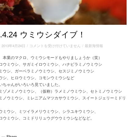
3.4.24 ウミウシダイブ！
2013.4.24
/
2013年4月24日
/
コメントを受け付けていません
/
最新海情報
ウ
 本業のマクロ、ウミウシモードもやりましょうか（
笑）
ミ
ロウミウシ、サガミイロウミウシ、ハナビラミノ
ウ
ウミウシ
シ
ミウシ、ガーベラミノウミウシ、セスジミノウミ
ウシ
ダ
ウシ、ヒロウミウシ、コモンウミウシなど
イ
いちゃんがいろいろ見ていました。
ブ！
ミゾメミノウミウシ、（仮称）ラメミノウミウシ、セトミノウミウシ
は
ミノウミウシ、ミレニアムマツカサウミウシ、スイートジェリーミドリ
ウミウシ、ミツイラメリウミウシ、シラユキウミウシ、
ロウミウシ、コミドリリュウグウウミウシなどなど。