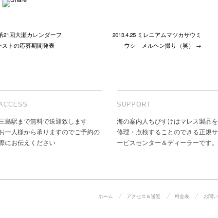
第21回大瀬カレンダーフ
2013.4.25 ミレニアムマツカサウミ
テストの応募期間発表
ウシ メルヘン撮り（笑） →
ACCESS
SUPPORT
三島駅まで無料で送迎致します
海の案内人ちびすけはマレス製品を
お一人様から承りますのでご予約の
修理・点検することのできる正規サ
際にお伝えください
ービスセンター＆ディーラーです。
ホーム
アクセス＆送迎
料金表
お問い