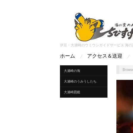
伊豆・大瀬崎のウミウシガイドサービス 海の
ホーム
アクセス＆送迎
Browse
大瀬崎の海
大瀬崎のうみうしたち
大瀬崎図鑑