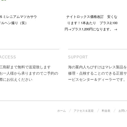
シ
は
.4.25 ミレニアムマツカサウ
ナイトロックス価格改訂 安くな
メルヘン撮り（笑）
ります！1本あたり プラス2,100
円→プラス1,200円になります。 →
ACCESS
SUPPORT
三島駅まで無料で送迎致します
海の案内人ちびすけはマレス製品を
お一人様から承りますのでご予約の
修理・点検することのできる正規サ
際にお伝えください
ービスセンター＆ディーラーです。
ホーム
アクセス＆送迎
料金表
お問い