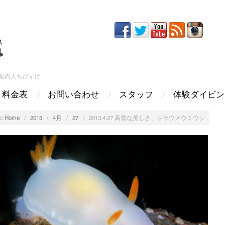
案内人ちびすけ
料金表
お問い合わせ
スタッフ
体験ダイビン
:
Home
/
2013
/
4月
/
27
/
2013.4.27 高貴な美しさ、シラウメウミウシ