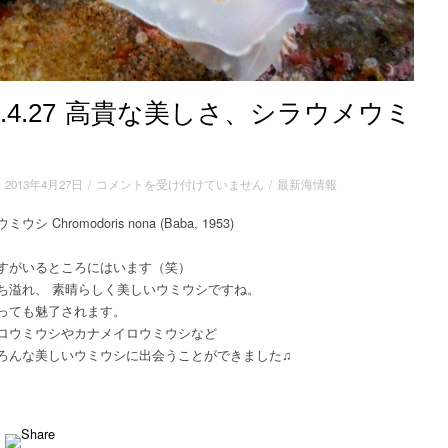
13.4.27 高貴な美しさ、シラウメウミ
2013.4.27
/
2013年4月27日
/
コメントを受け付けていません
/
最新海情報
高
シ Chromodoris nona (Baba, 1953)
貴
な
美
すがいるところにはいます（笑）
し
ち溢れ、 素晴らしく美しいウミウシですね。
さ、
っても魅了されます。
シ
ロウミウシやカナメイロウミウシなど
ラ
ろんな美しいウミウシに出会うことができました♫
ウ
メ
ウ
ミ
ウ