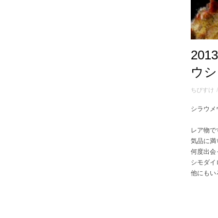
20
ウシ
ちびすけ
シラウメウミウ
レア物で
気品に満
何度出会
シモダイ
他にもい