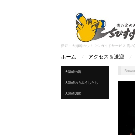
伊豆・大瀬崎のウミウシガイドサービス 海の
ホーム
アクセス＆送迎
Browse
大瀬崎の海
大瀬崎のうみうしたち
大瀬崎図鑑